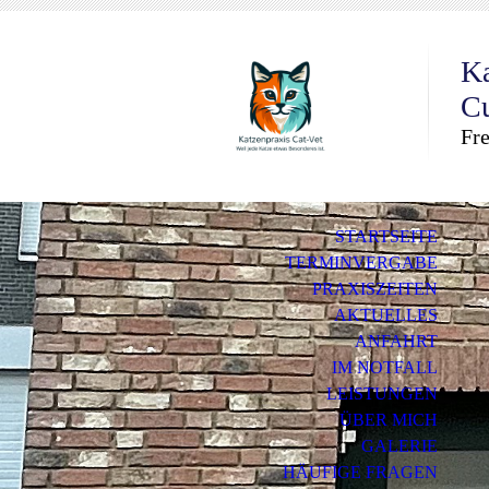
Ka
C
Fre
STARTSEITE
TERMINVERGABE
PRAXISZEITEN
AKTUELLES
ANFAHRT
IM NOTFALL
LEISTUNGEN
ÜBER MICH
GALERIE
HÄUFIGE FRAGEN