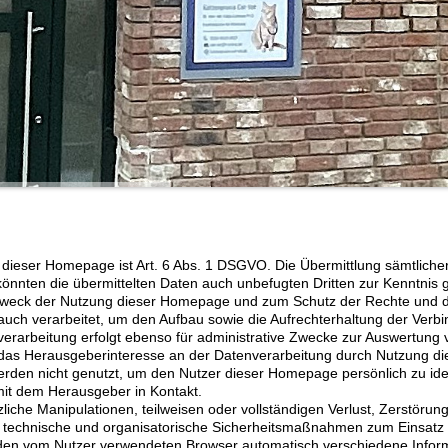
ieser Homepage ist Art. 6 Abs. 1 DSGVO. Die Übermittlung sämtlicher D
 könnten die übermittelten Daten auch unbefugten Dritten zur Kenntnis 
Zweck der Nutzung dieser Homepage und zum Schutz der Rechte und d
uch verarbeitet, um den Aufbau sowie die Aufrechterhaltung der Verbi
arbeitung erfolgt ebenso für administrative Zwecke zur Auswertung v
as Herausgeberinteresse an der Datenverarbeitung durch Nutzung di
en nicht genutzt, um den Nutzer dieser Homepage persönlich zu identifi
mit dem Herausgeber in Kontakt.
liche Manipulationen, teilweisen oder vollständigen Verlust, Zerstörun
e technische und organisatorische Sicherheitsmaßnahmen zum Einsatz
en vom Nutzer verwendeten Browser automatisch verschiedene Inform