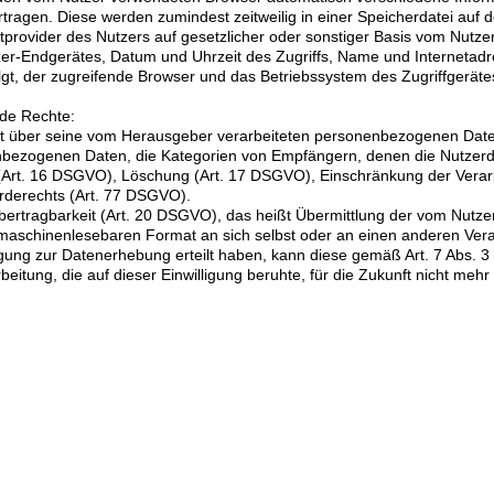
agen. Diese werden zumindest zeitweilig in einer Speicherdatei auf d
rovider des Nutzers auf gesetzlicher oder sonstiger Basis vom Nutzer
tzer-Endgerätes, Datum und Uhrzeit des Zugriffs, Name und Internetad
olgt, der zugreifende Browser und das Betriebssystem des Zugriffgerä
nde Rechte:
 über seine vom Herausgeber verarbeiteten personenbezogenen Daten 
nbezogenen Daten, die Kategorien von Empfängern, denen die Nutzerda
g (Art. 16 DSGVO), Löschung (Art. 17 DSGVO), Einschränkung der Verar
derechts (Art. 77 DSGVO).
ertragbarkeit (Art. 20 DSGVO), das heißt Übermittlung der vom Nutze
d maschinenlesebaren Format an sich selbst oder an einen anderen Vera
igung zur Datenerhebung erteilt haben, kann diese gemäß Art. 7 Abs. 
eitung, die auf dieser Einwilligung beruhte, für die Zukunft nicht meh